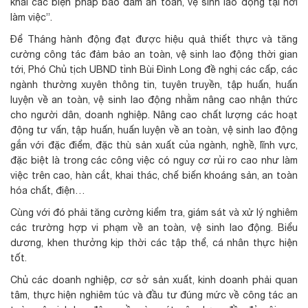
khai các biện pháp bảo đảm an toàn, vệ sinh lao động tại nơi
làm việc”.
Để Tháng hành động đạt được hiệu quả thiết thực và tăng
cường công tác đảm bảo an toàn, vệ sinh lao động thời gian
tới, Phó Chủ tịch UBND tỉnh Bùi Đình Long đề nghị các cấp, các
ngành thường xuyên thông tin, tuyên truyền, tập huấn, huấn
luyện về an toàn, vệ sinh lao động nhằm nâng cao nhận thức
cho người dân, doanh nghiệp. Nâng cao chất lượng các hoạt
động tư vấn, tập huấn, huấn luyện về an toàn, vệ sinh lao động
gắn với đặc điểm, đặc thù sản xuất của ngành, nghề, lĩnh vực,
đặc biệt là trong các công việc có nguy cơ rủi ro cao như làm
việc trên cao, hàn cắt, khai thác, chế biến khoáng sản, an toàn
hóa chất, điện…
Cùng với đó phải tăng cường kiểm tra, giám sát và xử lý nghiêm
các trường hợp vi phạm về an toàn, vệ sinh lao động. Biểu
dương, khen thưởng kịp thời các tập thể, cá nhân thực hiện
tốt.
Chủ các doanh nghiệp, cơ sở sản xuất, kinh doanh phải quan
tâm, thực hiện nghiêm túc và đầu tư đúng mức về công tác an