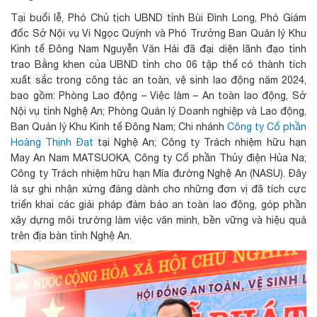
Tại buổi lễ, Phó Chủ tịch UBND tỉnh Bùi Đình Long, Phó Giám
đốc Sở Nội vụ Vi Ngọc Quỳnh và Phó Trưởng Ban Quản lý Khu
Kinh tế Đông Nam Nguyễn Văn Hải đã đại diện lãnh đạo tỉnh
trao Bằng khen của UBND tỉnh cho 06 tập thể có thành tích
xuất sắc trong công tác an toàn, vệ sinh lao động năm 2024,
bao gồm: Phòng Lao động – Việc làm – An toàn lao động, Sở
Nội vụ tỉnh Nghệ An; Phòng Quản lý Doanh nghiệp và Lao động,
Ban Quản lý Khu Kinh tế Đông Nam; Chi nhánh
Công ty Cổ phần
Hoàng Thịnh Đạt
tại Nghệ An; Công ty Trách nhiệm hữu hạn
May An Nam MATSUOKA, Công ty Cổ phần Thủy điện Hủa Na;
Công ty Trách nhiệm hữu hạn Mía đường Nghệ An (NASU). Đây
là sự ghi nhận xứng đáng dành cho những đơn vị đã tích cực
triển khai các giải pháp đảm bảo an toàn lao động, góp phần
xây dựng môi trường làm việc văn minh, bền vững và hiệu quả
trên địa bàn tỉnh Nghệ An.