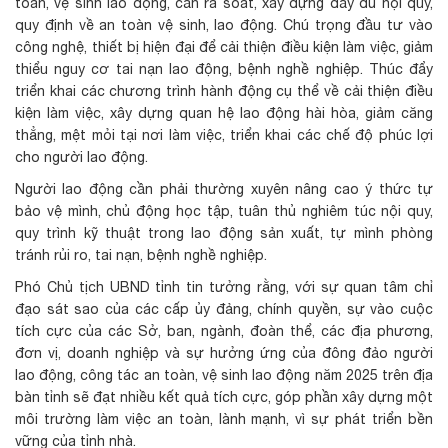
toàn, vệ sinh lao động, cần rà soát, xây dựng đầy đủ nội quy,
quy định về an toàn vệ sinh, lao động. Chú trọng đầu tư vào
công nghệ, thiết bị hiện đại để cải thiện điều kiện làm việc, giảm
thiểu nguy cơ tai nạn lao động, bệnh nghề nghiệp. Thúc đẩy
triển khai các chương trình hành động cụ thể về cải thiện điều
kiện làm việc, xây dựng quan hệ lao động hài hòa, giảm căng
thẳng, mệt mỏi tại nơi làm việc, triển khai các chế độ phúc lợi
cho người lao động.
Người lao động cần phải thường xuyên nâng cao ý thức tự
bảo vệ mình, chủ động học tập, tuân thủ nghiêm túc nội quy,
quy trình kỹ thuật trong lao động sản xuất, tự mình phòng
tránh rủi ro, tai nạn, bệnh nghề nghiệp.
Phó Chủ tịch UBND tỉnh tin tưởng rằng, với sự quan tâm chỉ
đạo sát sao của các cấp ủy đảng, chính quyền, sự vào cuộc
tích cực của các Sở, ban, ngành, đoàn thể, các địa phương,
đơn vị, doanh nghiệp và sự hưởng ứng của đông đảo người
lao động, công tác an toàn, vệ sinh lao động năm 2025 trên địa
bàn tỉnh sẽ đạt nhiều kết quả tích cực, góp phần xây dựng một
môi trường làm việc an toàn, lành mạnh, vì sự phát triển bền
vững của tỉnh nhà.