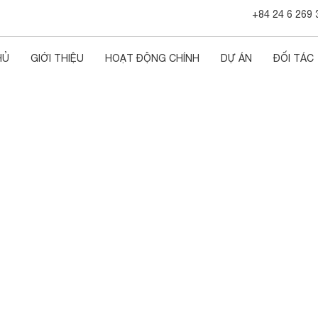
+84 24 6 269 
HỦ
GIỚI THIỆU
HOẠT ĐỘNG CHÍNH
DỰ ÁN
ĐỐI TÁC