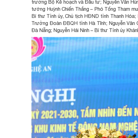
trưởng Bộ Kế hoạch và Đầu tư; Nguyễn Văn Hùn
tướng Huỳnh Chiến Thắng – Phó Tổng Tham mưu
Bí thư Tỉnh ủy, Chủ tịch HÐND tỉnh Thanh Hóa; 
Trưởng Đoàn ĐBQH tỉnh Hà Tĩnh; Nguyễn Văn 
Đà Nẵng; Nguyễn Hải Ninh – Bí thư Tỉnh ủy Khá