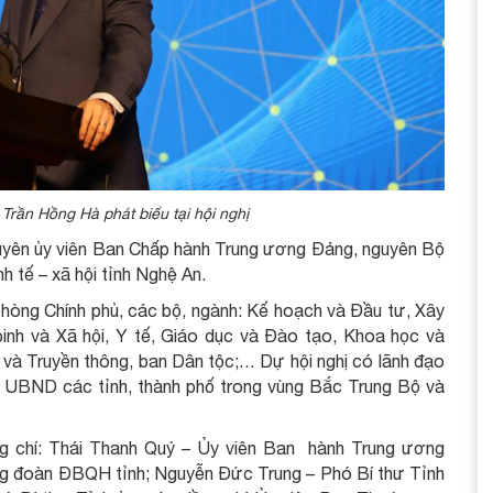
rần Hồng Hà phát biểu tại hội nghị
guyên ủy viên Ban Chấp hành Trung ương Đảng, nguyên Bộ
 tế – xã hội tỉnh Nghệ An.
phòng Chính phủ, các bộ, ngành: Kế hoạch và Đầu tư, Xây
inh và Xã hội, Y tế, Giáo dục và Đào tạo, Khoa học và
 và Truyền thông, ban Dân tộc;… Dự hội nghị có lãnh đạo
ch UBND các tỉnh, thành phố trong vùng Bắc Trung Bộ và
ng chí: Thái Thanh Quý – Ủy viên Ban hành Trung ương
ởng đoàn ĐBQH tỉnh; Nguyễn Đức Trung – Phó Bí thư Tỉnh