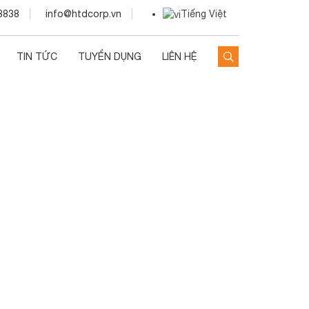
3838
info@htdcorp.vn
Tiếng Việt
TIN TỨC
TUYỂN DỤNG
LIÊN HỆ