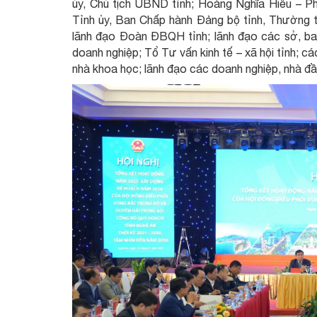
ủy, Chủ tịch UBND tỉnh; Hoàng Nghĩa Hiếu – P
Tỉnh ủy, Ban Chấp hành Đảng bộ tỉnh, Thường
lãnh đạo Đoàn ĐBQH tỉnh; lãnh đạo các sở, ban n
doanh nghiệp; Tổ Tư vấn kinh tế – xã hội tỉnh; cá
nhà khoa học; lãnh đạo các doanh nghiệp, nhà đầ