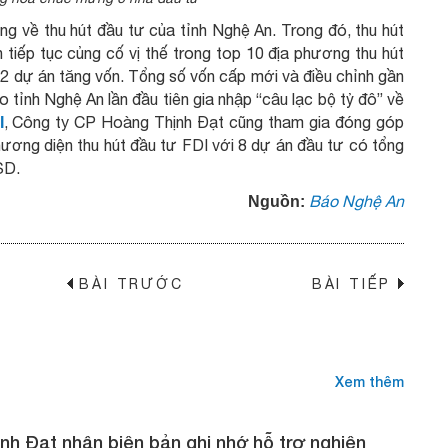
g về thu hút đầu tư của tỉnh Nghệ An. Trong đó, thu hút
iếp tục củng cố vị thế trong top 10 địa phương thu hút
2 dự án tăng vốn. Tổng số vốn cấp mới và điều chỉnh gần
tỉnh Nghệ An lần đầu tiên gia nhập “câu lạc bộ tỷ đô” về
, Công ty CP Hoàng Thịnh Đạt cũng tham gia đóng góp
I
ương diện thu hút đầu tư FDI với 8 dự án đầu tư có tổng
SD.
Báo Nghệ An
Nguồn:
BÀI TRƯỚC
BÀI TIẾP
→
Xem thêm
nh Đạt nhận biên bản ghi nhớ hỗ trợ nghiên