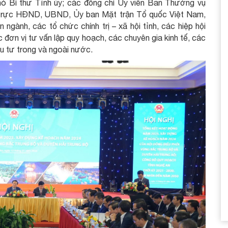
hó Bí thư Tỉnh ủy; các đồng chí Ủy viên Ban Thường vụ
 trực HÐND, UBND, Ủy ban Mặt trận Tổ quốc Việt Nam,
gành, các tổ chức chính trị – xã hội tỉnh, các hiệp hội
c đơn vị tư vấn lập quy hoạch, các chuyên gia kinh tế, các
u tư trong và ngoài nước.