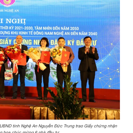
h UBND tỉnh Nghệ An Nguyễn Đức Trung trao Giấy chứng nhận
ng hoa chúc mừng 6 nhà đầu tư